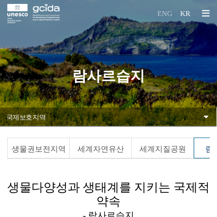
본문 바로가기
국제보호지역
ENG
KR
글로벌 연구훈련센터
람사르습지
국제보호지역
다중 국제보호지역
생물권보전지역
세계자연유산
세계지질공원
람
생물다양성과 생태계를 지키는 국제적
약속
- 람사르습지