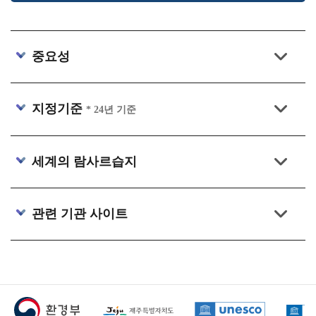
중요성
지정기준
* 24년 기준
세계의 람사르습지
관련 기관 사이트
하단 배너