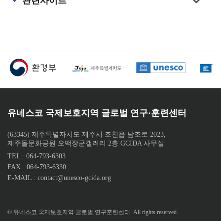
관련사이트
하단 배너
유네스코 국제보호지역 글로벌 연구·훈련센터
(63345) 제주특별자치도 제주시 조천읍 남조로 2023,
제주돌문화공원 오백장군갤러리 2층 GCIDA 사무실
TEL : 064-793-6303
FAX : 064-793-6330
E-MAIL : contact@unesco-gcida.org
© 유네스코 국제보호지역 글로벌 연구훈련센터. All rights reserved.