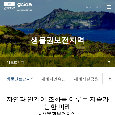
본문 바로가기
국제보호지역
ENG
KR
글로벌 연구훈련센터
생물권보전지역
국제보호지역
다중 국제보호지역
생물권보전지역
세계자연유산
세계지질공원
람
자연과 인간이 조화를 이루는 지속가
능한 미래
- 생물권보전지역