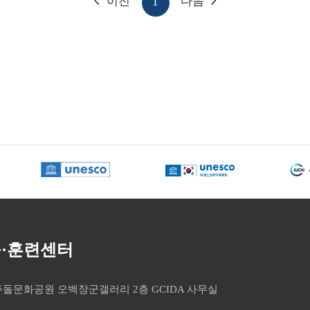
이전
다음
1
구·훈련센터
 제주돌문화공원 오백장군갤러리 2층 GCIDA 사무실