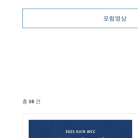
포럼영상
총
10
건