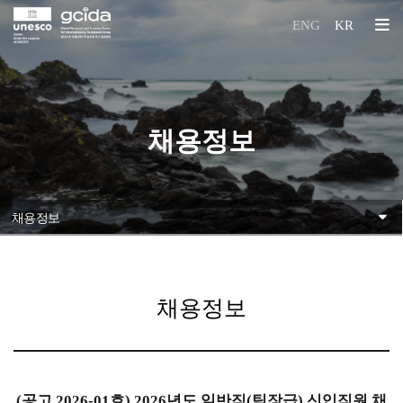
본문 바로가기
국제보호지역
ENG
KR
글로벌 연구훈련센터
채용정보
소식
공지사항
채용정보
채용정보
(공고 2026-01호) 2026년도 일반직(팀장급) 신입직원 채